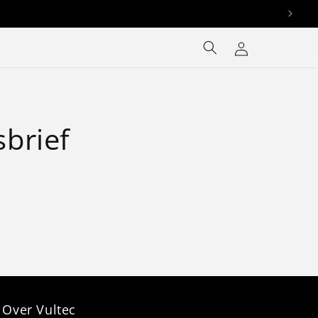
Log
Cart
in
sbrief
Over Vultec